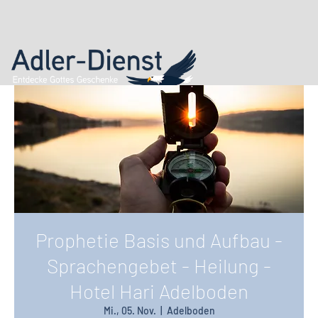
Prophetie Basis und Aufbau -
Sprachengebet - Heilung -
Hotel Hari Adelboden
Mi., 05. Nov.
  |  
Adelboden