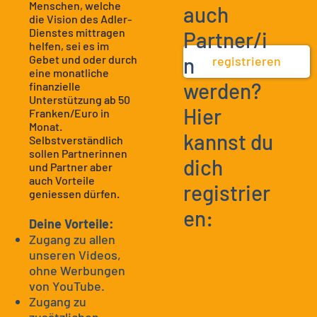
Menschen, welche
auch
die Vision des Adler-
Dienstes mittragen
Partner/i
helfen, sei es im
Gebet und oder durch
n
registrieren
eine monatliche
werden?
finanzielle
Unterstützung ab 50
Hier
Franken/Euro in
Monat.
kannst du
Selbstverständlich
sollen Partnerinnen
dich
und Partner aber
auch Vorteile
registrier
geniessen dürfen.
en:
Deine Vorteile:
Zugang zu allen
unseren Videos,
ohne Werbungen
von YouTube.
Zugang zu