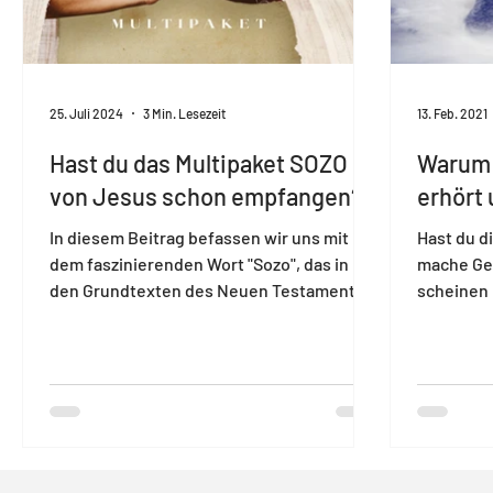
25. Juli 2024
3 Min. Lesezeit
13. Feb. 2021
Hast du das Multipaket SOZO
Warum 
von Jesus schon empfangen?
erhört 
In diesem Beitrag befassen wir uns mit
Hast du d
dem faszinierenden Wort "Sozo", das in
mache Ge
den Grundtexten des Neuen Testaments
scheinen 
über 100-mal vorkommt.
gelangen